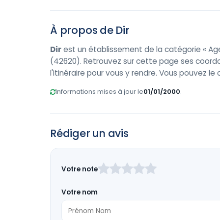
À propos de Dir
Dir
est un établissement de la catégorie « Age
(42620). Retrouvez sur cette page ses coordon
l'itinéraire pour vous y rendre. Vous pouvez l
Informations mises à jour le
01/01/2000
.
Rédiger un avis
Laissez
Votre note
ce
champ
Votre nom
vide