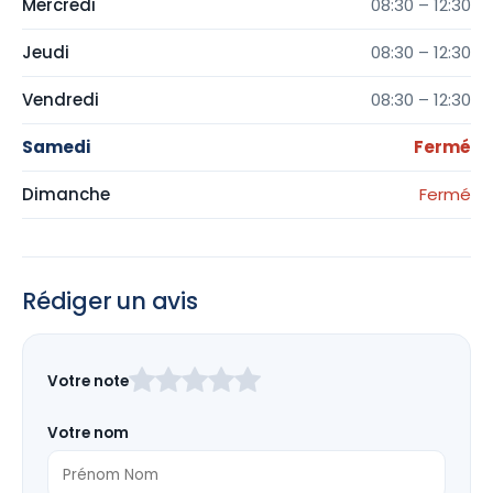
Mercredi
08:30 – 12:30
Jeudi
08:30 – 12:30
Vendredi
08:30 – 12:30
Samedi
Fermé
Dimanche
Fermé
Rédiger un avis
Laissez
Votre note
ce
champ
Votre nom
vide