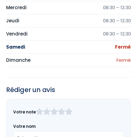
Mercredi
08:30 – 12:30
Jeudi
08:30 – 12:30
Vendredi
08:30 – 12:30
Samedi
Fermé
Dimanche
Fermé
Rédiger un avis
Laissez
Votre note
ce
champ
Votre nom
vide