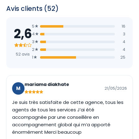
Avis clients (52)
5★
16
2,6
4★
3
3★
4
2★
4
52 avis
1★
25
mariama diakhate
M
21/05/2026
Je suis très satisfaite de cette agence, tous les
agents de tous les services J’ai été
accompagnée par une conseillère en
accompagnement global qui m’a apporté
énormément Merci beaucoup