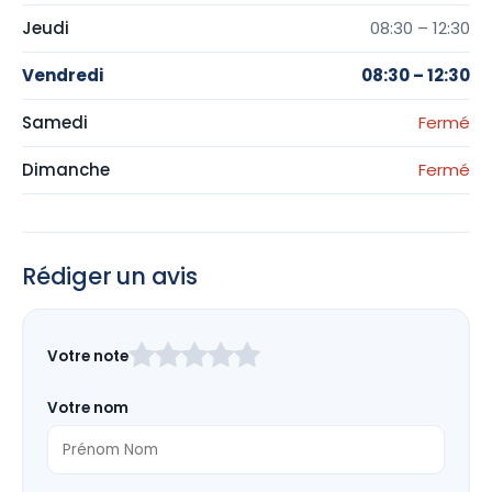
Jeudi
08:30 – 12:30
Vendredi
08:30 – 12:30
Samedi
Fermé
Dimanche
Fermé
Rédiger un avis
Laissez
Votre note
ce
champ
Votre nom
vide