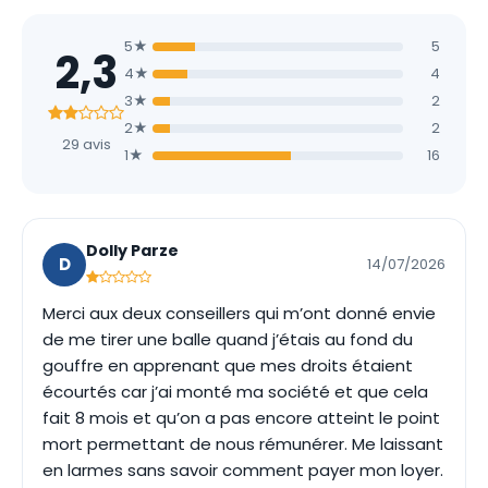
5★
5
2,3
4★
4
3★
2
2★
2
29 avis
1★
16
Dolly Parze
D
14/07/2026
Merci aux deux conseillers qui m’ont donné envie
de me tirer une balle quand j’étais au fond du
gouffre en apprenant que mes droits étaient
écourtés car j’ai monté ma société et que cela
fait 8 mois et qu’on a pas encore atteint le point
mort permettant de nous rémunérer. Me laissant
en larmes sans savoir comment payer mon loyer.