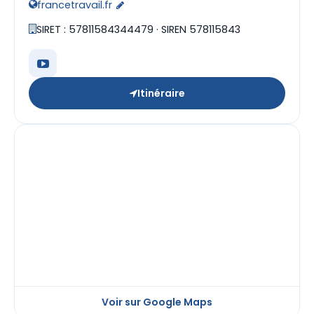
francetravail.fr
SIRET : 57811584344479 · SIREN 578115843
Itinéraire
Voir sur Google Maps