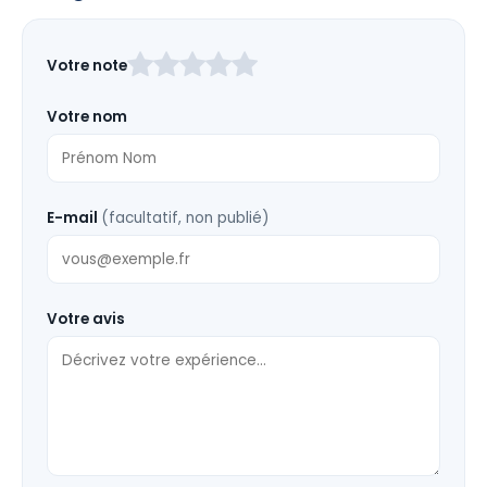
Laissez
Votre note
ce
champ
Votre nom
vide
E-mail
(facultatif, non publié)
Votre avis