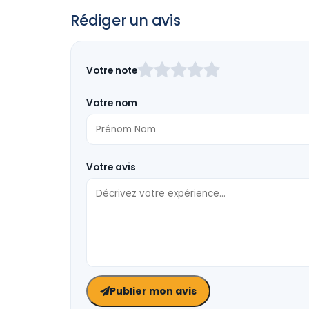
Rédiger un avis
Laissez
Votre note
ce
champ
Votre nom
vide
Votre avis
Publier mon avis