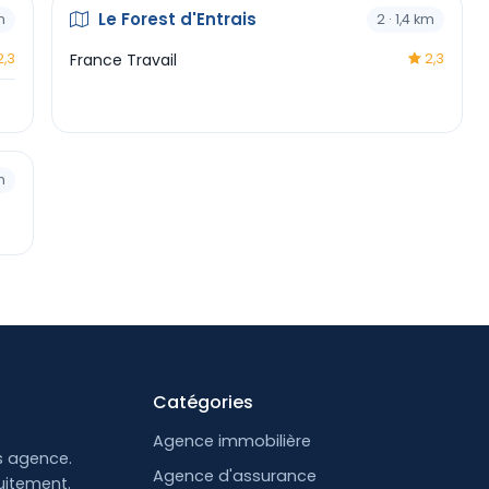
Le Forest d'Entrais
m
2 · 1,4 km
,3
France Travail
2,3
m
Catégories
Agence immobilière
s agence.
Agence d'assurance
uitement.