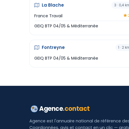
La Blache
3 · 0,4 k
France Travail
2
GEIQ BTP 04/05 & Méditerranée
Fontreyne
1 · 2 k
GEIQ BTP 04/05 & Méditerranée
Agence
.contact
Agence est l'annuaire national de référence de
Coordonnées, avis et contact en un clic — grat