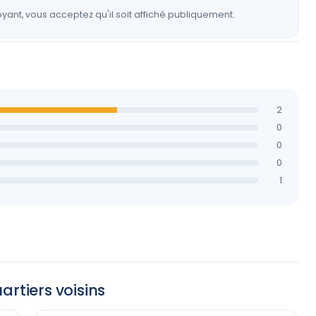
yant, vous acceptez qu'il soit affiché publiquement.
2
0
0
0
1
artiers voisins