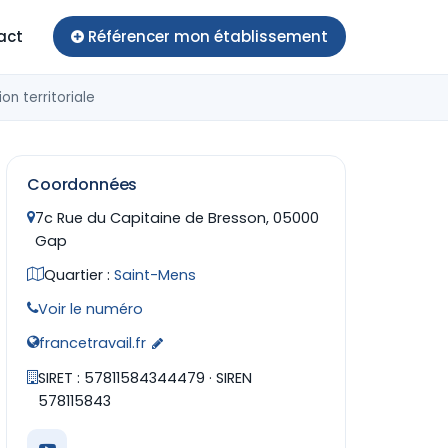
act
Référencer mon établissement
on territoriale
Coordonnées
7c Rue du Capitaine de Bresson, 05000
Gap
Quartier :
Saint-Mens
Voir le numéro
francetravail.fr
SIRET : 57811584344479 · SIREN
578115843