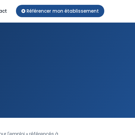
act
Référencer mon établissement
ur l'emploi » référencés à