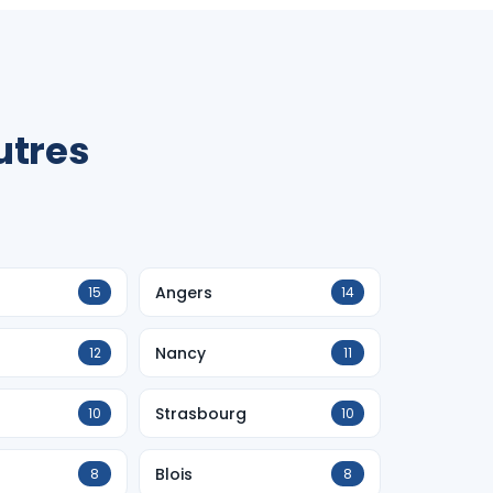
utres
Angers
15
14
Nancy
12
11
Strasbourg
10
10
Blois
8
8