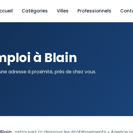
ccueil
Catégories
Villes
Professionnels
Cont
ploi à Blain
une adresse à proximité, près de chez vous.
Blain
: retrouvez ci-dessous les établissements « Agence po