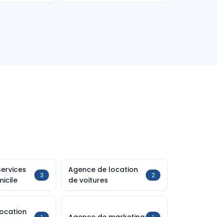
ervices
Agence de location
3
2
icile
de voitures
ocation