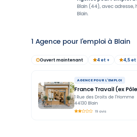
Blain (44), avec adresse, h
Blain.
1 Agence pour l'emploi à Blain
Ouvert maintenant
4 et +
4,5 et
AGENCE POUR L'EMPLOI
France Travail (ex Pôl
1 Rue des Droits de l'Homme
44130 Blain
19 avis