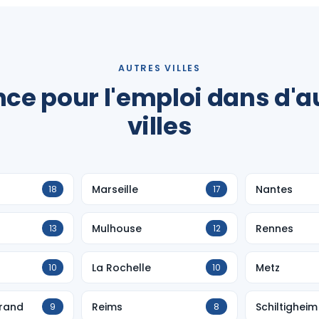
AUTRES VILLES
ce pour l'emploi dans d'a
villes
Marseille
Nantes
18
17
Mulhouse
Rennes
13
12
La Rochelle
Metz
10
10
rand
Reims
Schiltigheim
9
8