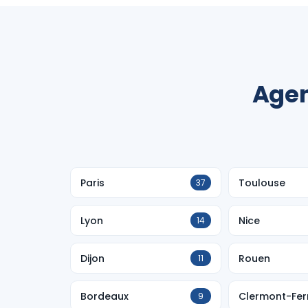
Agen
Paris
Toulouse
37
Lyon
Nice
14
Dijon
Rouen
11
Bordeaux
Clermont-Fer
9