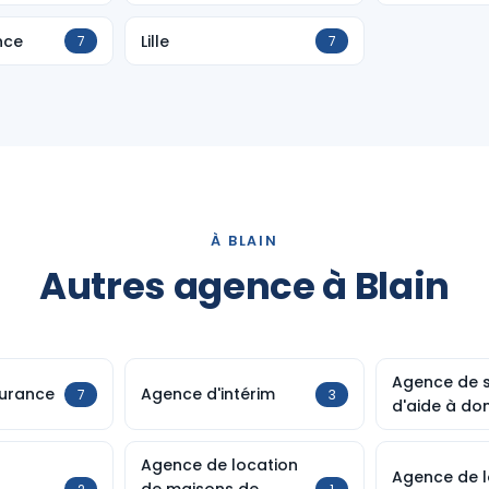
nce
Lille
7
7
À BLAIN
Autres agence à Blain
Agence de s
urance
Agence d'intérim
7
3
d'aide à dom
Agence de location
Agence de l