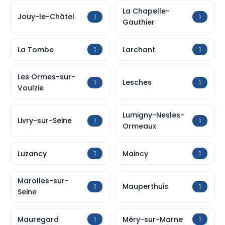
La Chapelle-
Jouy-le-Châtel
1
1
Gauthier
La Tombe
Larchant
1
1
Les Ormes-sur-
Lesches
1
1
Voulzie
Lumigny-Nesles-
Livry-sur-Seine
1
1
Ormeaux
Luzancy
Maincy
1
1
Marolles-sur-
Mauperthuis
1
1
Seine
Mauregard
Méry-sur-Marne
1
1