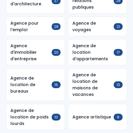
relations
37
28
d'architecture
publiques
Agence pour
Agence de
28
21
l'emploi
voyages
Agence
Agence de
d'immobilier
location
20
17
d'entreprise
d'appartements
Agence de
Agence de
location de
location de
16
13
maisons de
bureaux
vacances
Agence de
location de poids
Agence artistique
10
8
lourds