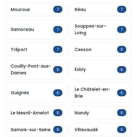
Mouroux
Réau
7
7
Souppes-sur-
Samoreau
7
7
Loing
Trilport
Cesson
7
6
Couilly-Pont-aux-
Esbly
6
6
Dames
Le Châtelet-en-
Guignes
6
6
Brie
Le Mesnil-Amelot
Nandy
6
6
Samois-sur-Seine
Villevaudé
6
6