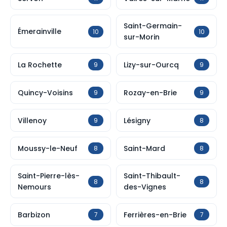
Saint-Germain-
Émerainville
10
10
sur-Morin
La Rochette
Lizy-sur-Ourcq
9
9
Quincy-Voisins
Rozay-en-Brie
9
9
Villenoy
Lésigny
9
8
Moussy-le-Neuf
Saint-Mard
8
8
Saint-Pierre-lès-
Saint-Thibault-
8
8
Nemours
des-Vignes
Barbizon
Ferrières-en-Brie
7
7