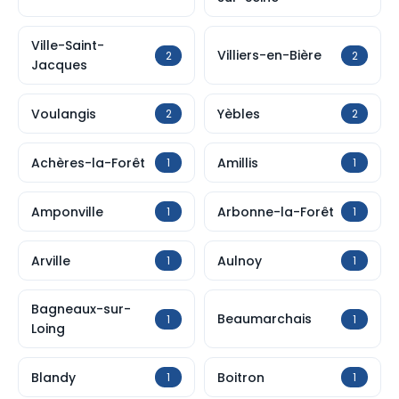
Ville-Saint-
Villiers-en-Bière
2
2
Jacques
Voulangis
Yèbles
2
2
Achères-la-Forêt
Amillis
1
1
Amponville
Arbonne-la-Forêt
1
1
Arville
Aulnoy
1
1
Bagneaux-sur-
Beaumarchais
1
1
Loing
Blandy
Boitron
1
1