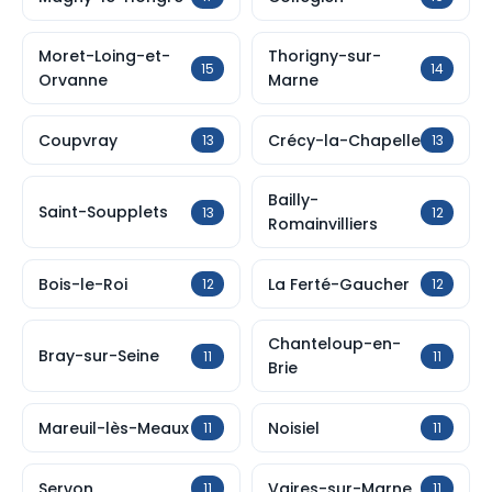
Moret-Loing-et-
Thorigny-sur-
15
14
Orvanne
Marne
Coupvray
Crécy-la-Chapelle
13
13
Bailly-
Saint-Soupplets
13
12
Romainvilliers
Bois-le-Roi
La Ferté-Gaucher
12
12
Chanteloup-en-
Bray-sur-Seine
11
11
Brie
Mareuil-lès-Meaux
Noisiel
11
11
Servon
Vaires-sur-Marne
11
11