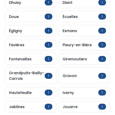
Dhuisy
Diant
1
1
Doue
Écuelles
1
1
Égligny
Esmans
1
1
Favières
Fleury-en-Bière
1
1
Fontenailles
Giremoutiers
1
1
Grandpuits-Bailly-
Gravon
1
1
Carrois
Hautefeuille
Iverny
1
1
Jablines
Jouarre
1
1