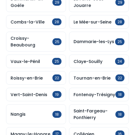
29
29
Goële
Jouarre
Combs-la-Ville
Le Mée-sur-Seine
28
28
Croissy-
Dammarie-les-Lys
25
25
Beaubourg
Vaux-le-Pénil
Claye-Souilly
25
24
Roissy-en-Brie
Tournan-en-Brie
22
22
Vert-Saint-Denis
Fontenay-Trésigny
19
18
Saint-Fargeau-
Nangis
18
18
Ponthierry
Magny-le-Hongre
Collégien
17
16