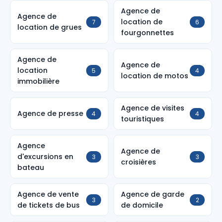
Agence de
Agence de
location de
7
6
location de grues
fourgonnettes
Agence de
Agence de
location
5
4
location de motos
immobilière
Agence de visites
Agence de presse
4
4
touristiques
Agence
Agence de
d'excursions en
3
3
croisières
bateau
Agence de vente
Agence de garde
3
2
de tickets de bus
de domicile