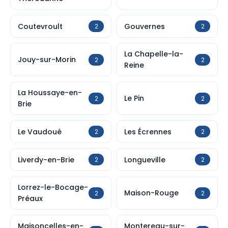
Coutevroult
Gouvernes
2
2
La Chapelle-la-
Jouy-sur-Morin
2
2
Reine
La Houssaye-en-
Le Pin
2
2
Brie
Le Vaudoué
Les Écrennes
2
2
Liverdy-en-Brie
Longueville
2
2
Lorrez-le-Bocage-
Maison-Rouge
2
2
Préaux
Maisoncelles-en-
Montereau-sur-