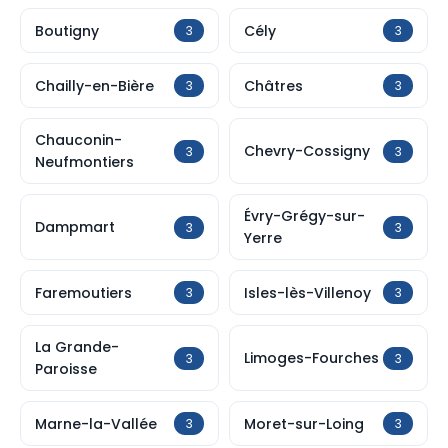
Boutigny
Cély
3
3
Chailly-en-Bière
Châtres
3
3
Chauconin-
Chevry-Cossigny
3
3
Neufmontiers
Évry-Grégy-sur-
Dampmart
3
3
Yerre
Faremoutiers
Isles-lès-Villenoy
3
3
La Grande-
Limoges-Fourches
3
3
Paroisse
Marne-la-Vallée
Moret-sur-Loing
3
3