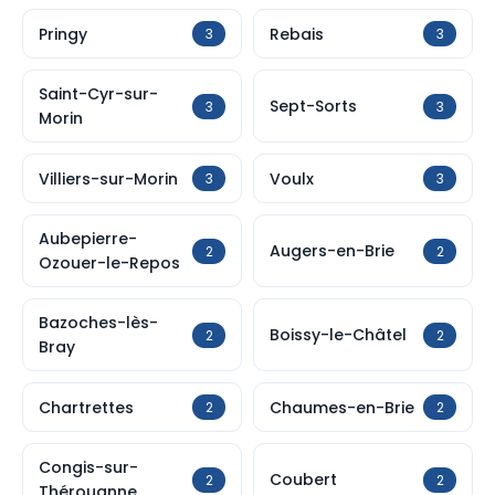
Pringy
Rebais
3
3
Saint-Cyr-sur-
Sept-Sorts
3
3
Morin
Villiers-sur-Morin
Voulx
3
3
Aubepierre-
Augers-en-Brie
2
2
Ozouer-le-Repos
Bazoches-lès-
Boissy-le-Châtel
2
2
Bray
Chartrettes
Chaumes-en-Brie
2
2
Congis-sur-
Coubert
2
2
Thérouanne