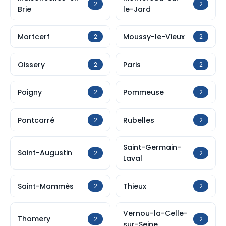
2
2
Brie
le-Jard
Mortcerf
Moussy-le-Vieux
2
2
Oissery
Paris
2
2
Poigny
Pommeuse
2
2
Pontcarré
Rubelles
2
2
Saint-Germain-
Saint-Augustin
2
2
Laval
Saint-Mammès
Thieux
2
2
Vernou-la-Celle-
Thomery
2
2
sur-Seine