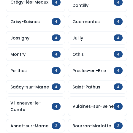
Crégy-lès-Meaux
4
4
Dontilly
Grisy-Suisnes
Guermantes
4
4
Jossigny
Juilly
4
4
Montry
Othis
4
4
Perthes
Presles-en-Brie
4
4
Saâcy-sur-Marne
Saint-Pathus
4
4
Villeneuve-le-
Vulaines-sur-Seine
4
4
Comte
Annet-sur-Marne
Bourron-Marlotte
3
3