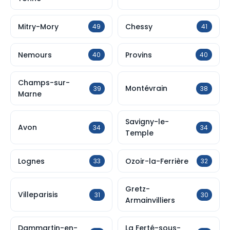
Mitry-Mory
Chessy
49
41
Nemours
Provins
40
40
Champs-sur-
Montévrain
39
38
Marne
Savigny-le-
Avon
34
34
Temple
Lognes
Ozoir-la-Ferrière
33
32
Gretz-
Villeparisis
31
30
Armainvilliers
Dammartin-en-
La Ferté-sous-