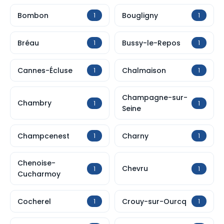
Bombon
Bougligny
1
1
Bréau
Bussy-le-Repos
1
1
Cannes-Écluse
Chalmaison
1
1
Champagne-sur-
Chambry
1
1
Seine
Champcenest
Charny
1
1
Chenoise-
Chevru
1
1
Cucharmoy
Cocherel
Crouy-sur-Ourcq
1
1