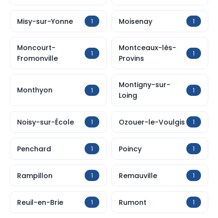
Misy-sur-Yonne
Moisenay
1
1
Moncourt-
Montceaux-lès-
1
1
Fromonville
Provins
Montigny-sur-
Monthyon
1
1
Loing
Noisy-sur-École
Ozouer-le-Voulgis
1
1
Penchard
Poincy
1
1
Rampillon
Remauville
1
1
Reuil-en-Brie
Rumont
1
1