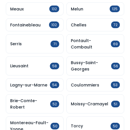
Meaux
Melun
132
125
Fontainebleau
Chelles
102
72
Pontault-
Serris
71
69
Combault
Bussy-Saint-
Lieusaint
58
56
Georges
Lagny-sur-Marne
Coulommiers
54
53
Brie-Comte-
Moissy-Cramayel
52
51
Robert
Montereau-Fault-
Torcy
50
50
Yonne