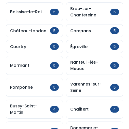
Brou-sur-
Boissise-le-Roi
5
5
Chantereine
Château-Landon
Compans
5
5
Courtry
Égreville
5
5
Nanteuil-lès-
Mormant
5
5
Meaux
Varennes-sur-
Pomponne
5
5
Seine
Bussy-Saint-
Chalifert
4
4
Martin
Donnemarie-